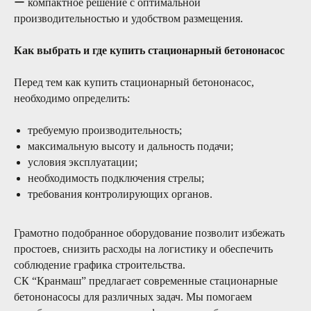
ー компактное решение с оптимальной
Вашей строительной техники
производительностью и удобством размещения.
Как выбрать и где купить стационарный бетононасос
03/
Перед тем как купить стационарный бетононасос,
Безопасность
необходимо определить:
Башенные краны требуют особого
внимания в части обеспечения
требуемую производительность;
безопасности эксплуатации и работ.
максимальную высоту и дальность подачи;
условия эксплуатации;
необходимость подключения стрелы;
04/
требования контролирующих органов.
Поддержка
Грамотно подобранное оборудование позволит избежать
24 часа в сутки 7 дней в неделю две
простоев, снизить расходы на логистику и обеспечить
сервисные бригады готовы выехать в
соблюдение графика строительства.
любую точку России для проведения
сервисных работ любой сложности
СК “Кранмаш” предлагает современные стационарные
бетононасосы для различных задач. Мы помогаем