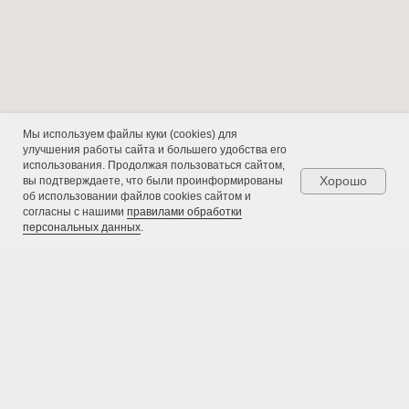
+7 (800) 333-11-
92
6460820@mail.ru
+7 (495) 646-08-
20
Мы используем файлы куки (cookies) для
Режим работы: с 09:00 до
улучшения работы сайта и большего удобства его
18:00
использования. Продолжая пользоваться сайтом,
Хорошо
вы подтверждаете, что были проинформированы
об использовании файлов cookies сайтом и
согласны с нашими
правилами обработки
персональных данных
.
117105, Москва,
Варшавское ш.,
д.32
Юридический
адрес
Муниципальный Округ
Даниловский,
ул 5-я Кожуховская, дом 6,