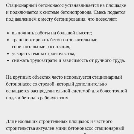
Стационарный бетононасос устанавливается на площадке
и подключается к системе бетонопровода. Смесь подается
под давлением к месту бетонирования, что позволяет:
Преимущества
выполнять работы на большой высоте;
транспортировать бетон на значительные
01/
горизонтальные расстояния;
ускорять темпы строительства;
Оперативность
снижать трудозатраты и зависимость от ручного труда.
24 часа в сутки 7 дней в неделю две
сервисные бригады готовы выехать в
любую точку России для проведения
На крупных объектах часто используется стационарный
сервисных работ любой сложности
бетононасос со стрелой, который дополнительно
оснащается распределительной системой для более точной
подачи бетона в рабочую зону.
02/
Надежность
Для небольших строительных площадок и частного
Своевременное и качественное сервисное
строительства актуален мини бетононасос стационарный
обслуживание - залог долгих лет работы