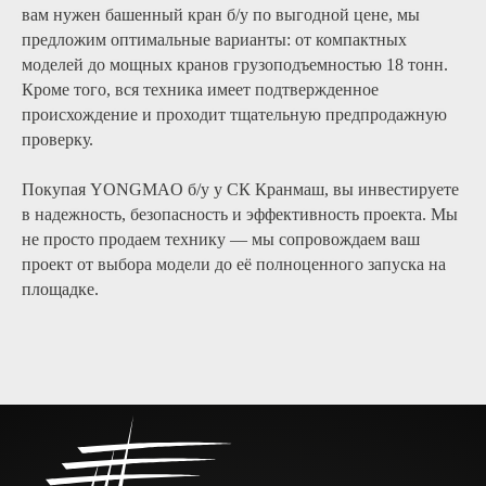
Варшавское ш.,
вам нужен башенный кран б/у по выгодной цене, мы
предложим оптимальные варианты: от компактных
д.32
моделей до мощных кранов грузоподъемностью 18 тонн.
Юридический
Кроме того, вся техника имеет подтвержденное
адрес
происхождение и проходит тщательную предпродажную
Муниципальный Округ
проверку.
Даниловский,
ул 5-я Кожуховская, дом 6,
Покупая YONGMAO б/у у СК Кранмаш, вы инвестируете
ИНН/КПП 7725389429 /
квартира 6
в надежность, безопасность и эффективность проекта. Мы
не просто продаем технику — мы сопровождаем ваш
772501001
проект от выбора модели до её полноценного запуска на
ОГРН 1177746857243
площадке.
Фактический адрес
117 105, г. Москва, Варшавское
шоссе, дом.32,офис 202.
Политика конфиденциальности
Согласие на обработку