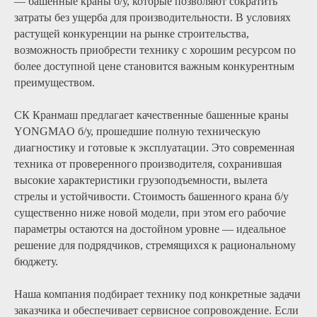
— башенные краны б/у, которые позволяют сократить
затраты без ущерба для производительности. В условиях
растущей конкуренции на рынке строительства,
возможность приобрести технику с хорошим ресурсом по
более доступной цене становится важным конкурентным
преимуществом.
СК Кранмаш предлагает качественные башенные краны
YONGMAO б/у, прошедшие полную техническую
+7 (800) 333-11-
диагностику и готовые к эксплуатации. Это современная
техника от проверенного производителя, сохранившая
92
высокие характеристики грузоподъемности, вылета
6460820@mail.ru
+7 (495) 646-08-
стрелы и устойчивости. Стоимость башенного крана б/у
существенно ниже новой модели, при этом его рабочие
20
Режим работы: с 09:00 до
параметры остаются на достойном уровне — идеальное
решение для подрядчиков, стремящихся к рациональному
18:00
бюджету.
Наша компания подбирает технику под конкретные задачи
117105, Москва,
заказчика и обеспечивает сервисное сопровождение. Если