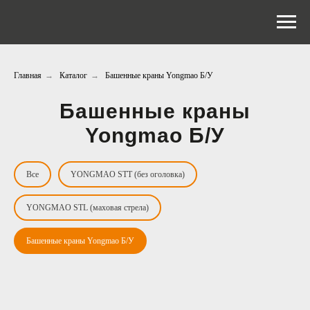
Главная
→
Каталог
→
Башенные краны Yongmao Б/У
Башенные краны
Yongmao Б/У
Все
YONGMAO STT (без оголовка)
YONGMAO STL (маховая стрела)
Башенные краны Yongmao Б/У