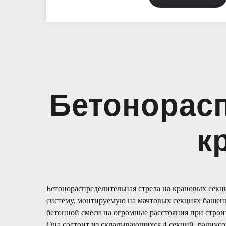
Бетонорасп
к
Бетонораспределительная стрела на крановых секц
систему, монтируемую на мачтовых секциях башенн
бетонной смеси на огромные расстояния при строи
Она состоит из складывающихся 4 секций, радиусо