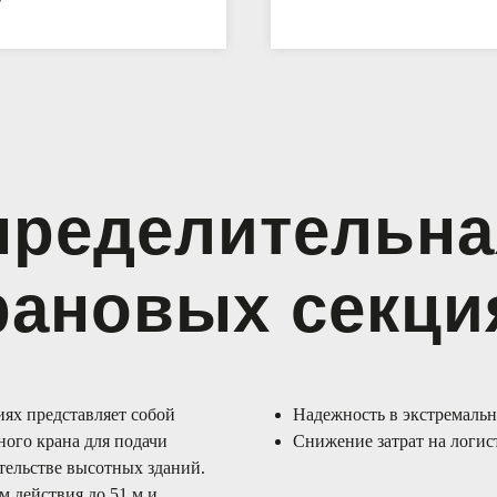
ределительна
рановых секци
иях представляет собой
Надежность в экстремальн
ого крана для подачи
Снижение затрат на логис
тельстве высотных зданий.
м действия до 51 м и