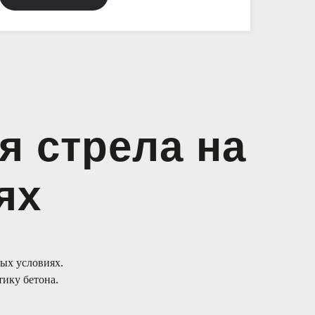
я стрела на
ях
ых условиях.
тику бетона.