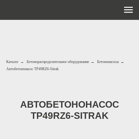
Каталог
→
Бетонораспределительное оборудование
→
Бетононасосы
→
Автобетононасос TP49RZ6-Sitrak
АВТОБЕТОНОНАСОС
TP49RZ6-SITRAK