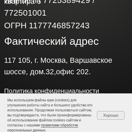
Мы используем файлы куки (cookies) для
улучшения работы сайта и большего удобства его
использования. Продолжая пользоваться сайтом,
Хорошо
вы подтверждаете, что были проинформированы
об использовании файлов cookies сайтом и
согласны с нашими
правилами обработки
персональных данных
.