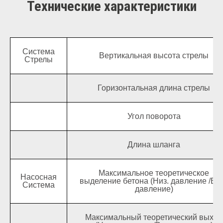
Технические характеристики
Система
Вертикальная высота стрелы
Стрелы
+7 (800) 333-11-
92
Горизонтальная длина стрелы
6460820@mail.ru
+7 (495) 646-08-
Угол поворота
20
Режим работы: с 09:00 до
18:00
Длина шланга
Максимальное теоретическое
Насосная
117105, Москва,
выделение бетона (Низ. давление /Вы
Система
давление)
Варшавское ш.,
д.32
Максимальный теоретический выход