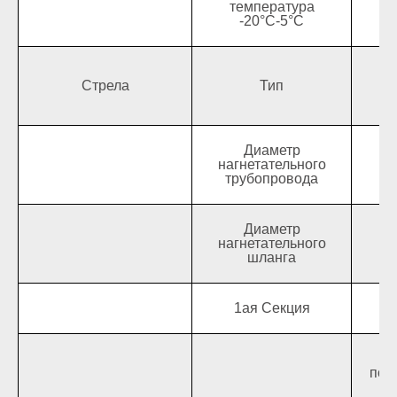
температура
-20°C-5°C
Стрела
Тип
Диаметр
нагнетательного
трубопровода
Диаметр
нагнетательного
шланга
1ая Секция
Дл
У
пов