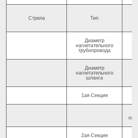
Стрела
Тип
Диаметр
нагнетательного
трубопровода
Диаметр
нагнетательного
шланга
1ая Секция
Дл
У
пов
2ая Секция
Дл