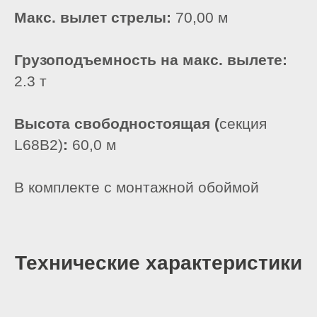
Макс. вылет стрелы:
70,00 м
Грузоподъемность на макс. вылете:
2.3 т
Высота свободностоящая (
секция
L68B2)
:
60,0 м
В комплекте с монтажной обоймой
+7 (800) 333-11-
Технические характеристики
92
6460820@mail.ru
+7 (495) 646-08-