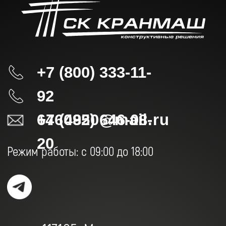
ИНН/КПП 7725389429 / 772501001
ОГРН 1177746857243
Фактический адрес
117 105, г. Москва, Варшавское шоссе,
дом.32,офис 202.
Политика конфиденциальности
Согласие на обработку персональных
данных