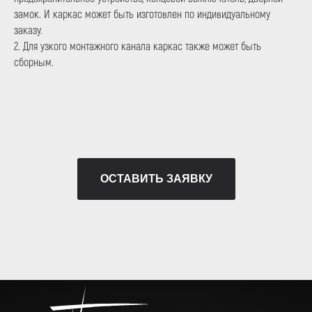
замок. И каркас может быть изготовлен по индивидуальному
+7 (800) 333-11-
заказу.
2. Для узкого монтажного канала каркас также может быть
92
сборным.
6460820@mail.ru
+7 (495) 646-08-
20
Режим работы: с 09:00 до 18:00
117105, Москва,
ОСТАВИТЬ ЗАЯВКУ
Варшавское ш., д.32
Юридический адрес
Муниципальный Округ Даниловский,
ул 5-я Кожуховская, дом 6, квартира 6