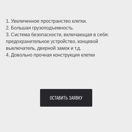
1. Увеличенное пространство клетки.
+7 (800) 333-11-
2. Большая грузоподъемность.
3. Система безопасности, включающая в себя:
92
предохранительное устройство, концевой
6460820@mail.ru
+7 (495) 646-08-
выключатель, дверной замок и т.д.
4. Довольно прочная конструкция клетки
20
Режим работы: с 09:00 до
18:00
117105, Москва,
ОСТАВИТЬ ЗАЯВКУ
Варшавское ш.,
д.32
Юридический
адрес
Муниципальный Округ