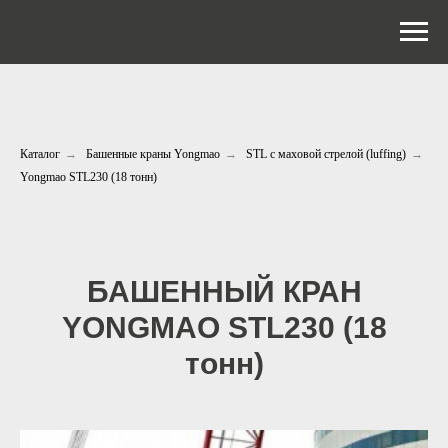
Каталог
→
Башенные краны Yongmao
→
STL с маховой стрелой (luffing)
→
Yongmao STL230 (18 тонн)
БАШЕННЫЙ КРАН
YONGMAO
STL230 (18
тонн)