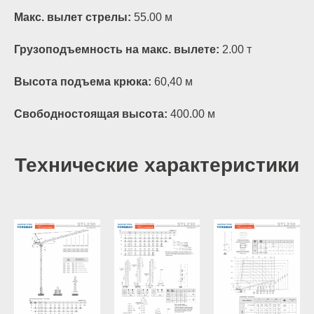
Макс. вылет стрелы:
55.00 м
Грузоподъемность на макс. вылете:
2.00 т
Высота подъема крюка:
60,40 м
Свободностоящая высота:
400.00 м
Технические характеристики
+7 (800) 333-11-
92
6460820@mail.ru
+7 (495) 646-08-
20
Режим работы: с 09:00 до
18:00