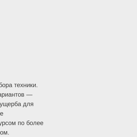
бора техники.
вариантов —
 ущерба для
ке
урсом по более
ом.