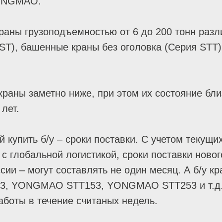
YONGMAO.
краны грузоподъемностью от 6 до 200 тонн раз
ST), башенные краны без оголовка (Серия STT)
раны заметно ниже, при этом их состояние близ
лет.
 купить б/у – сроки поставки. С учетом текущ
глобальной логистикой, сроки поставки нового
ии – могут составлять не один месяц. А б/у к
, YONGMAO STT153, YONGMAO STT253 и т.д. и
аботы в течение считаных недель.