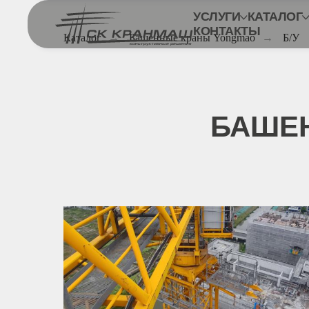
УСЛУГИ
КАТАЛОГ
КОНТАКТЫ
Каталог
→
Башенные краны Yongmao
→
Б/У
БАШЕН