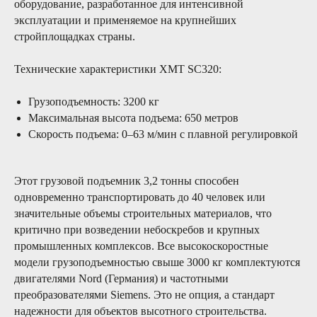
оборудование, разработанное для интенсивной
01/
эксплуатации и применяемое на крупнейших
стройплощадках страны.
Оперативность
24 часа в сутки 7 дней в неделю две
Технические характеристики XMT SC320:
сервисные бригады готовы выехать в
любую точку России для проведения
сервисных работ любой сложности
Грузоподъемность: 3200 кг
Максимальная высота подъема: 650 метров
Скорость подъема: 0–63 м/мин с плавной регулировкой
02/
Надежность
Этот грузовой подъемник 3,2 тонны способен
одновременно транспортировать до 40 человек или
Своевременное и качественное сервисное
значительные объемы строительных материалов, что
обслуживание - залог долгих лет работы
Вашей строительной техники
критично при возведении небоскребов и крупных
промышленных комплексов. Все высокоскоростные
модели грузоподъемностью свыше 3000 кг комплектуются
двигателями Nord (Германия) и частотными
03/
преобразователями Siemens. Это не опция, а стандарт
надежности для объектов высотного строительства.