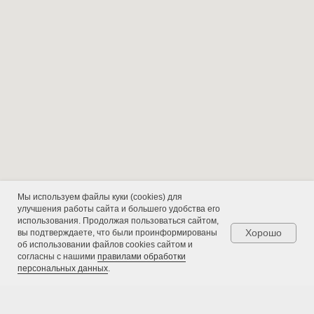
+7 (800) 333-11-
92
6460820@mail.ru
+7 (495) 646-08-
20
Режим работы: с 09:00 до
Мы используем файлы куки (cookies) для
18:00
улучшения работы сайта и большего удобства его
использования. Продолжая пользоваться сайтом,
Хорошо
вы подтверждаете, что были проинформированы
об использовании файлов cookies сайтом и
согласны с нашими
правилами обработки
117105, Москва,
персональных данных
.
Варшавское ш.,
д.32