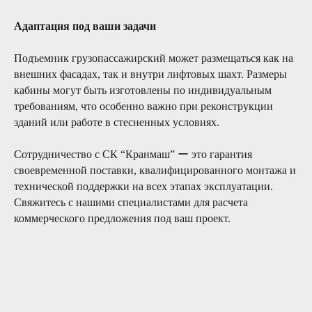
Безопасность
Башенные краны требуют особого
Адаптация под ваши задачи
внимания в части обеспечения
безопасности эксплуатации и работ.
Подъемник грузопассажирский может размещаться как на
внешних фасадах, так и внутри лифтовых шахт. Размеры
кабины могут быть изготовлены по индивидуальным
04/
требованиям, что особенно важно при реконструкции
зданий или работе в стесненных условиях.
Поддержка
24 часа в сутки 7 дней в неделю две
Сотрудничество с СК “Кранмаш” ー это гарантия
сервисные бригады готовы выехать в
своевременной поставки, квалифицированного монтажа и
любую точку России для проведения
технической поддержки на всех этапах эксплуатации.
сервисных работ любой сложности
Свяжитесь с нашими специалистами для расчета
коммерческого предложения под ваш проект.