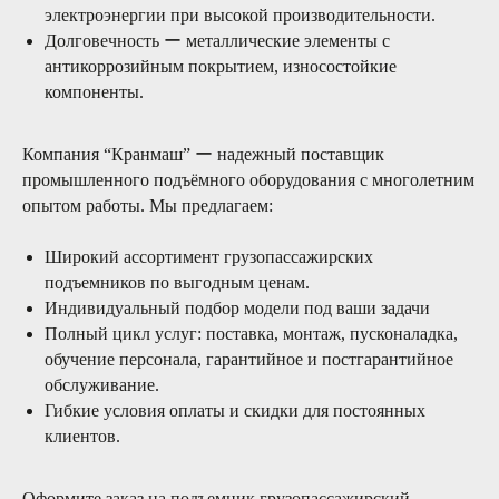
электроэнергии при высокой производительности.
Долговечность ー металлические элементы с
03/
антикоррозийным покрытием, износостойкие
компоненты.
Безопасность
Башенные краны требуют особого
Компания “Кранмаш” ー надежный поставщик
внимания в части обеспечения
промышленного подъёмного оборудования с многолетним
безопасности эксплуатации и работ.
опытом работы. Мы предлагаем:
Широкий ассортимент грузопассажирских
04/
подъемников по выгодным ценам.
Индивидуальный подбор модели под ваши задачи
Поддержка
Полный цикл услуг: поставка, монтаж, пусконаладка,
24 часа в сутки 7 дней в неделю две
обучение персонала, гарантийное и постгарантийное
сервисные бригады готовы выехать в
обслуживание.
любую точку России для проведения
сервисных работ любой сложности
Гибкие условия оплаты и скидки для постоянных
клиентов.
Оформите заказ на подъемник грузопассажирский