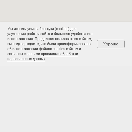
92
6460820@mail.ru
+7 (495) 646-08-
20
Режим работы: с 09:00 до
Мы используем файлы куки (cookies) для
улучшения работы сайта и большего удобства его
18:00
использования. Продолжая пользоваться сайтом,
Хорошо
вы подтверждаете, что были проинформированы
об использовании файлов cookies сайтом и
согласны с нашими
правилами обработки
персональных данных
.
117105, Москва,
Варшавское ш.,
д.32
Юридический
адрес
Муниципальный Округ
Даниловский,
ул 5-я Кожуховская, дом 6,
ИНН/КПП 7725389429 /
квартира 6