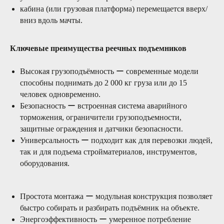
кабина (или грузовая платформа) перемещается вверх/
Преимущества
вниз вдоль мачты.
Ключевые преимущества реечных подъемников
01/
Высокая грузоподъёмность ー современные модели
Оперативность
способны поднимать до 2 000 кг груза или до 15
24 часа в сутки 7 дней в неделю две
человек одновременно.
сервисные бригады готовы выехать в
Безопасность ー встроенная система аварийного
любую точку России для проведения
торможения, ограничители грузоподъемности,
сервисных работ любой сложности
защитные ограждения и датчики безопасности.
Универсальность ー подходит как для перевозки людей,
02/
так и для подъема стройматериалов, инструментов,
оборудования.
Надежность
Своевременное и качественное сервисное
Простота монтажа ー модульная конструкция позволяет
обслуживание - залог долгих лет работы
быстро собирать и разбирать подъёмник на объекте.
Вашей строительной техники
Энергоэффективность ー умеренное потребление