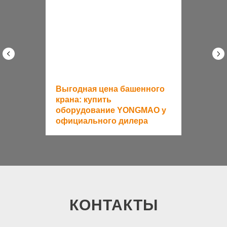
Выгодная цена башенного
крана: купить
оборудование YONGMAO у
официального дилера
КОНТАКТЫ