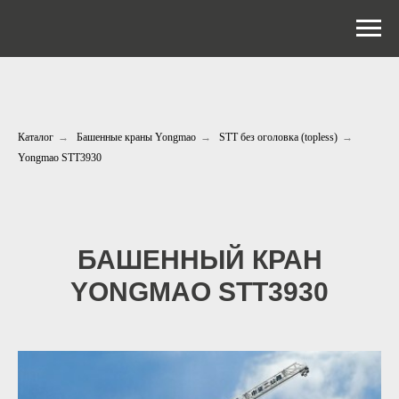
Каталог
→
Башенные краны Yongmao
→
STT без оголовка (topless)
→
Yongmao STT3930
БАШЕННЫЙ КРАН
YONGMAO STT
3930