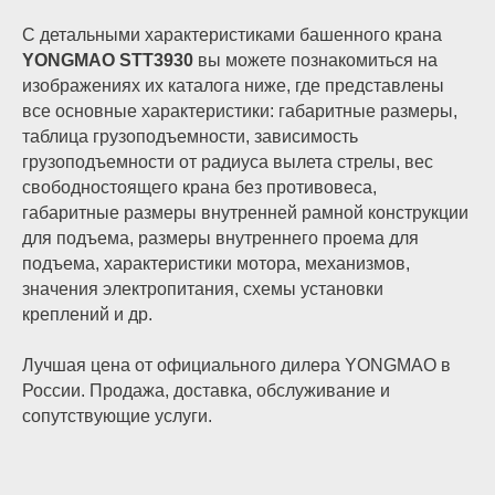
С детальными характеристиками башенного крана
YONGMAO STT3930
вы можете познакомиться на
изображениях их каталога ниже, где представлены
все основные характеристики: габаритные размеры,
таблица грузоподъемности, зависимость
грузоподъемности от радиуса вылета стрелы, вес
свободностоящего крана без противовеса,
габаритные размеры внутренней рамной конструкции
для подъема, размеры внутреннего проема для
подъема, характеристики мотора, механизмов,
значения электропитания, схемы установки
+7 (800) 333-11-
креплений и др.
92
Лучшая цена от официального дилера YONGMAO в
6460820@mail.ru
+7 (495) 646-08-
России. Продажа, доставка, обслуживание и
20
сопутствующие услуги.
Режим работы: с 09:00 до
18:00